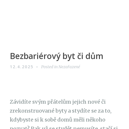
Bezbariérový byt či dům
12.4.2025
Posted in Nezařazené
Závidíte svým přátelům jejich nové či
zrekonstruované byty a stydíte se za to,
kdybyste si k sobě domů měli někoho
pozvat? Pak už se stydět nemusíte, stačí si