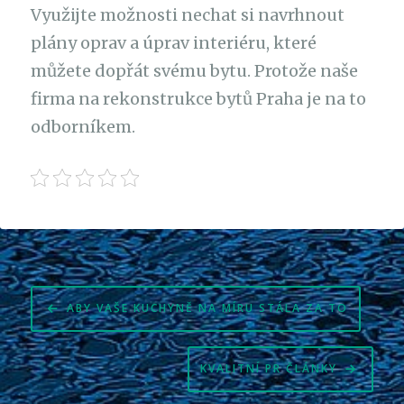
Využijte možnosti nechat si navrhnout
plány oprav a úprav interiéru, které
můžete dopřát svému bytu. Protože naše
firma na
rekonstrukce bytů Praha
je na to
odborníkem.
Navigace
ABY VAŠE KUCHYNĚ NA MÍRU STÁLA ZA TO
pro
příspěvek
KVALITNÍ PR ČLÁNKY