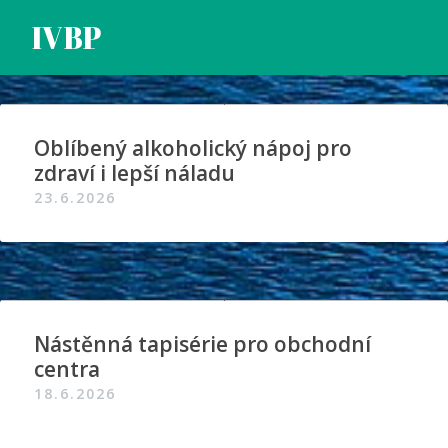
Skip
IVBP
to
content
Oblíbený alkoholický nápoj pro
zdraví i lepší náladu
23.6.2026
Nástěnná tapisérie pro obchodní
centra
18.6.2026