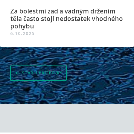
Za bolestmi zad a vadným držením
těla často stojí nedostatek vhodného
pohybu
6.10.2025
Navigace
STARŠÍ PŘÍSPĚVKY
pro
příspěvky