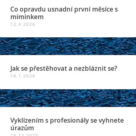
Co opravdu usnadní první měsíce s
miminkem
12.4.2026
Jak se přestěhovat a nezbláznit se?
18.1.2026
Vyklízením s profesionály se vyhnete
úrazům
16.12.2025