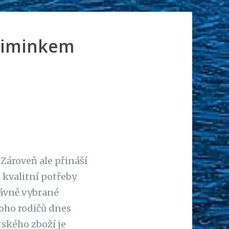
miminkem
Zároveň ale přináší
u kvalitní potřeby
právně vybrané
oho rodičů dnes
tského zboží je