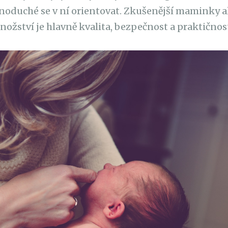
noduché se v ní orientovat. Zkušenější maminky al
množství je hlavně kvalita, bezpečnost a praktičnos