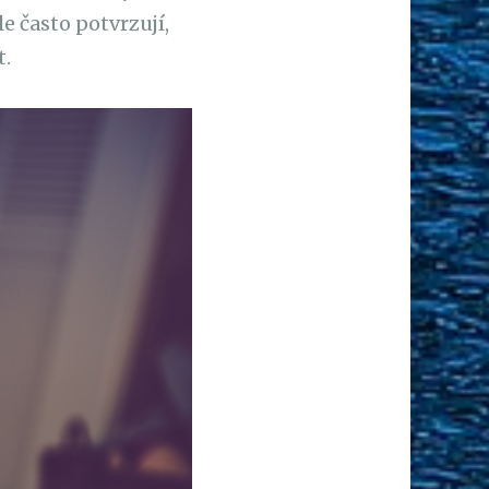
e často potvrzují,
t.