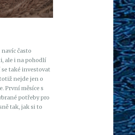
 navíc často
 ale i na pohodlí
 se také investovat
otiž nejde jen o
. První měsíce s
ybrané potřeby pro
ě tak, jak si to