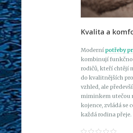
Kvalita a komf
Moderní
potřeby pr
kombinují funkčnost
rodičů, kteří chtějí
do kvalitnějších pr
vzhled, ale předev
miminkem utečou ne
kojence, zvládá se c
každá rodina přeje.