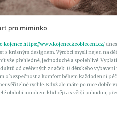
ort pro miminko
o kojence https://www.kojeneckeobleceni.cz/
dnes
 s krásným designem. Výrobci myslí nejen na děti,
 mít vše přehledné, jednoduché a spolehlivé.
Vyplatí
oduktů od ověřených značek. U dětského vybavení t
ším o bezpečnost a komfort během každodenní péče
uvěřitelně rychle. Když ale máte po ruce dobře v
elé období mnohem klidněji a s větší pohodou, přesn