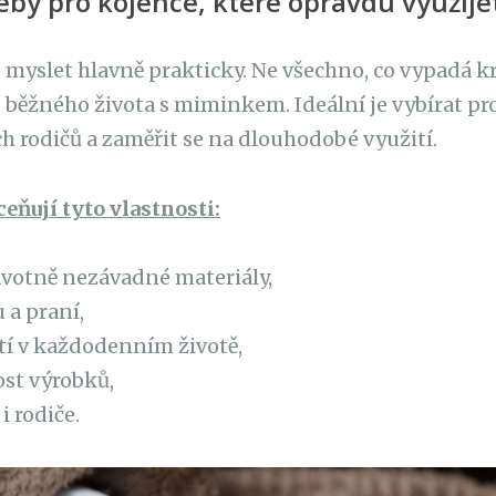
eby pro kojence, které opravdu využije
 myslet hlavně prakticky. Ne všechno, co vypadá k
 běžného života s miminkem. Ideální je vybírat p
h rodičů a zaměřit se na dlouhodobé využití.
ceňují tyto vlastnosti:
votně nezávadné materiály,
a praní,
tí v každodenním životě,
st výrobků,
i rodiče.