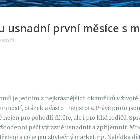
u usnadní první měsíce s 
ZBOŽÍ
ů je jedním z nejkrásnějších okamžiků v životě. 
ností, otázek a často i nejistoty. Právě proto jso
 nejen pro pohodlí dítěte, ale i pro klid rodičů. S
ždodenní péči výrazně usnadnit a zpříjemnit. Mn
otřebují a co je jen zbytečný marketing. Nabídka dě