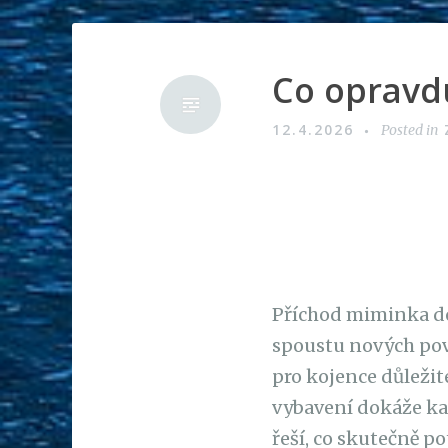
Co opravd
12.4.2026
Posted in
Příchod miminka dom
spoustu nových povin
pro kojence důležité
vybavení dokáže ka
řeší, co skutečně p