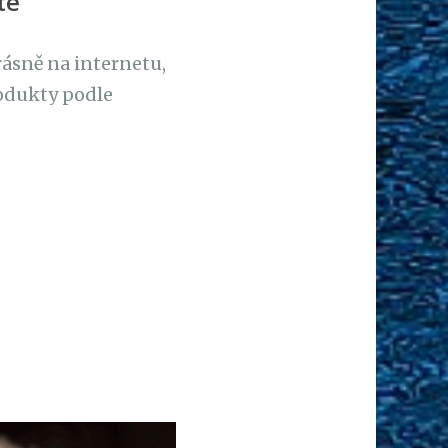
te
rásně na internetu,
rodukty podle