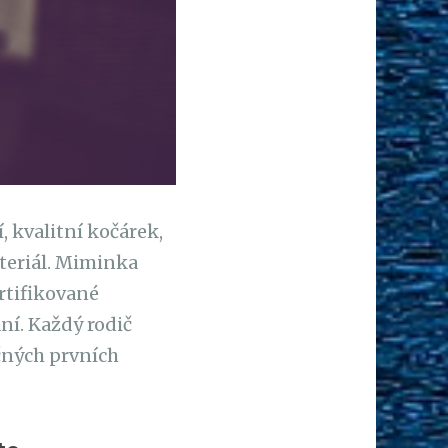
 kvalitní kočárek,
ateriál. Miminka
ertifikované
ní. Každý rodič
očných prvních