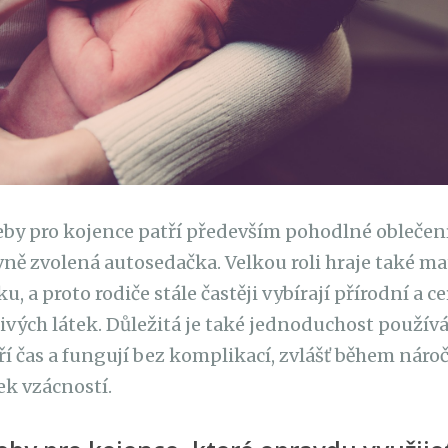
by pro kojence patří především pohodlné oblečení,
ně zvolená autosedačka. Velkou roli hraje také m
u, a proto rodiče stále častěji vybírají přírodní a c
ivých látek. Důležitá je také jednoduchost používá
etří čas a fungují bez komplikací, zvlášť během nár
ek vzácností.