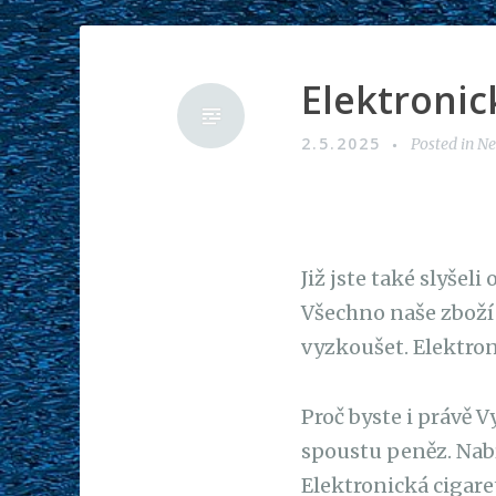
Elektronic
2.5.2025
Posted in N
Již jste také slyšel
Všechno naše zboží
vyzkoušet. Elektron
Proč byste i právě 
spoustu peněz. Nabí
Elektronická cigare