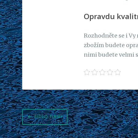
Opravdu kvalit
Rozhodněte se i Vy
zbožím budete oprav
nimi budete velmi s
Navigace
SÍDLO FIRMY
pro
příspěvek