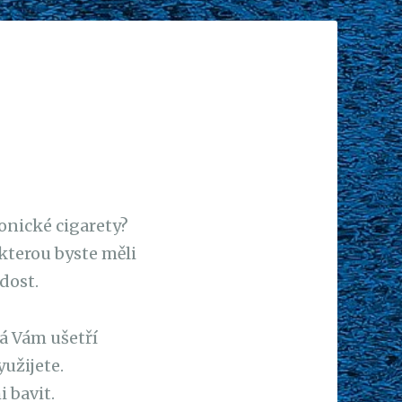
ronické cigarety?
kterou byste měli
dost.
rá Vám ušetří
užijete.
 bavit.