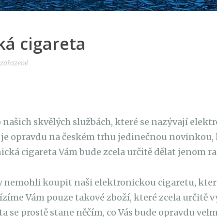
ká cigareta
ezařazené
i o našich skvělých službách, které se nazývají elekt
 je opravdu na českém trhu jedinečnou novinkou, 
ická cigareta Vám bude zcela určitě dělat jenom ra
Vy nemohli koupit naši elektronickou cigaretu, kte
zíme Vám pouze takové zboží, které zcela určitě vy
ta
se prostě stane něčím, co Vás bude opravdu velmi