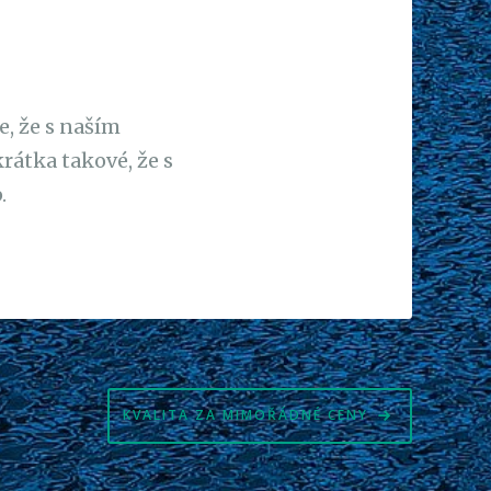
, že s naším
rátka takové, že s
.
KVALITA ZA MIMOŘÁDNÉ CENY