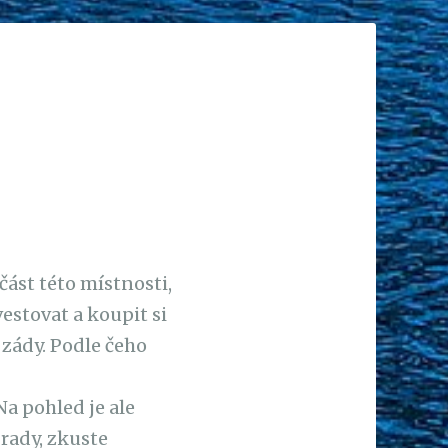
část této místnosti,
vestovat a koupit si
 zády. Podle čeho
a pohled je ale
 rady, zkuste