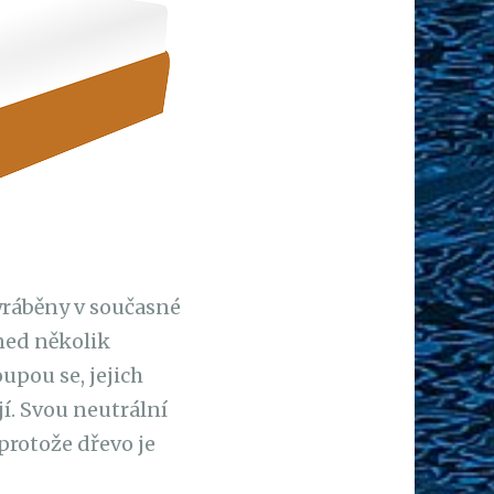
yráběny v současné
ned několik
oupou se, jejich
jí. Svou neutrální
 protože dřevo je