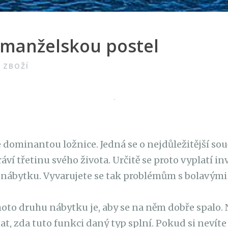
 manželskou postel
ZBOŽÍ
n
 dominantou ložnice. Jedná se o nejdůležitější sou
ráví třetinu svého života. Určitě se proto vyplatí in
 nábytku. Vyvarujete se tak problémům s bolavými
oto druhu nábytku je, aby se na něm dobře spalo. N
t, zda tuto funkci daný typ splní. Pokud si nevíte