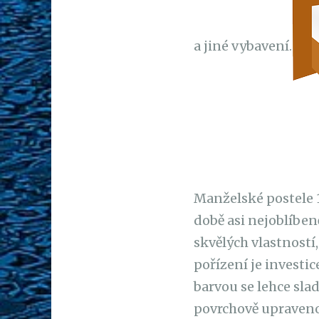
a jiné vybavení.
Manželské postele 
době asi nejoblíben
skvělých vlastností, 
pořízení je investi
barvou se lehce slad
povrchově upraveno 