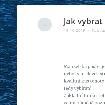
Jak vybrat
19.10.2019
Posted i
Manželská postel je
neboť v ní člověk st
kvalitní kus tohoto
tedy vybírat?
Základní funkcí toh
velmi náročné pozna