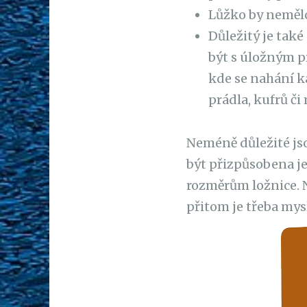
Lůžko by nemělo 
Důležitý je také
být s úložným pr
kde se nahání k
prádla, kufrů či
Neméně důležité jso
být přizpůsobena j
rozměrům ložnice. N
přitom je třeba mysl