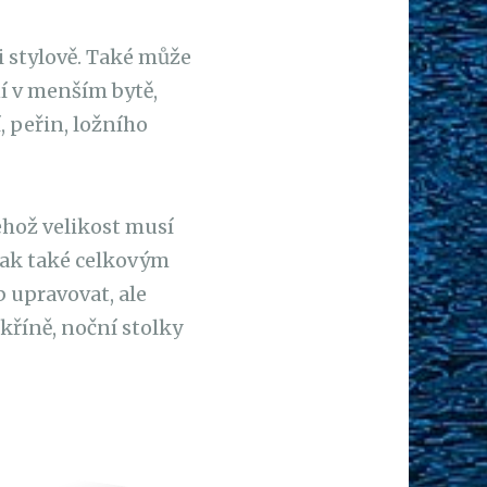
i stylově. Také může
ní v menším bytě,
 peřin, ložního
ehož velikost musí
nak také celkovým
b upravovat, ale
skříně, noční stolky