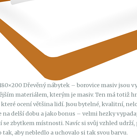
180×200 Dřevěný nábytek – borovice masiv
jsou v
ějším materiálem, kterým je masiv. Ten má totiž h
které ocení většina lidí. Jsou bytelné, kvalitní, nel
ce na delší dobu a jako bonus – velmi hezky vypada
í se zbytkem místnosti. Navíc si svůj vzhled udrží,
tak, aby nebledlo a uchovalo si tak svou barvu.