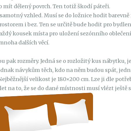
mít dělený povrch. Ten totiž škodí páteři.
 samotný vzhled. Musí se do ložnice hodit barevně 
ostorem i bez. Ten se určitě bude hodit pro bydle
aždý kousek místa pro uložení sezónního oblečení,
 mnoha dalších věcí.
u pak rozměry. Jedná se o rozložitý kus nábytku, j
ednak návykům těch, kdo na něm budou spát, jed
ejběžnější velikost je 180×200 cm. Lze ji dle potře
et na to, že se do dané místnosti musí vlézt ještě 