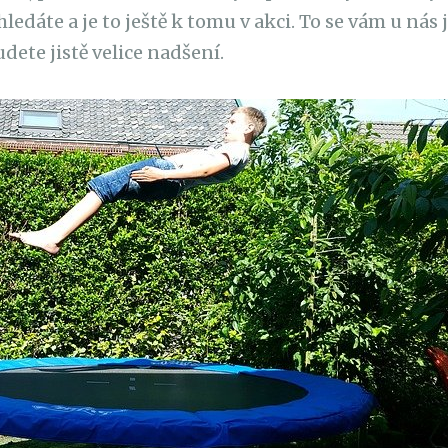
hledáte a je to ještě k tomu v akci. To se vám u nás j
dete jistě velice nadšení.