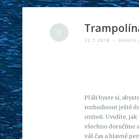
Trampolína
22.1.2018
Posted in
Přáli byste si, abys
rozhodnout ještě d
stránek.
Uvidíte, jak
všechno doručíme až
váš čas a hlavně pe