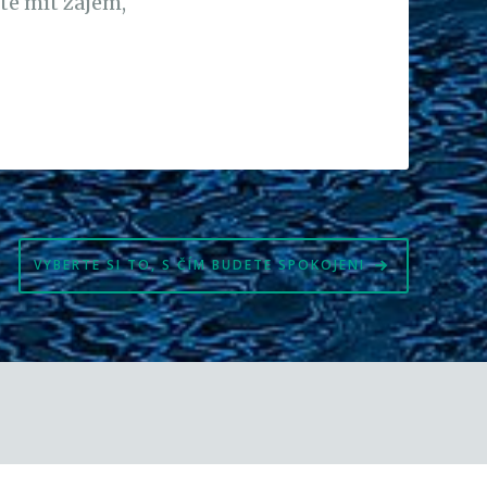
te mít zájem,
VYBERTE SI TO, S ČÍM BUDETE SPOKOJENI