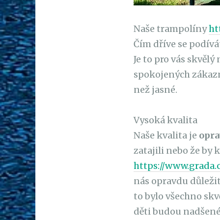
Naše trampolíny
ht
Čím dříve se podívá
Je to pro vás skvělý
spokojených zákazník
než jasné.
Vysoká kvalita
Naše kvalita je
opra
zatajili nebo že by
https://www.grada
nás opravdu důležité
to bylo všechno skv
děti budou nadšené,