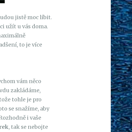
dou jistě moc líbit.
ci užít u vás doma.
 maximálně
dšení, to je více
 bychom vám něco
ravdu zakládáme,
ože tohle je pro
roto se snažíme, aby
 Rozhodně i vaše
rek
, tak se nebojte