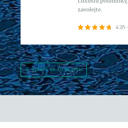
Luxusní podmínky, 
zavolejte.
4.7/5 
Navigace
VSAĎTE NA TO NEJLEPŠÍ
pro
příspěvek