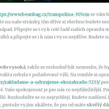
tps://www.beanbag.cz/trampolina-305cm
se vám bu
te na naše stránky, tím dříve si všechno budete mo
 nápad. Připojte se i vy k celé řadě našich opravdu
ů a připojte se i k nim i vy co nejdříve. Budete na
vdu vysoká
, takže se rozhodně bát nemusíte, že
 kvalita nebyla v požadované výši. Na tomhle si op
.cz/zakladame-a-udrzujeme-ekozahradu-7233/
prot
. Vaše spokojenost je pro nás co nejdůležitější. P
ělé. Rozhodněte se co nejrychleji. Budete nadšení.
 protože vy jim ukážete, že pro ně máte
skvělý dá