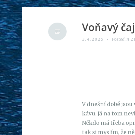
Voňavý čaj
3.4.2025
Z
Posted in
V dnešní době jsou v
kávu. Já na tom ne
Někdo má třeba opra
tak si myslím, že n