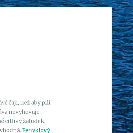
ě čaji, než aby pili
áva nevyhovuje.
 citlivý žaludek,
c vhodná.
Fenyklový