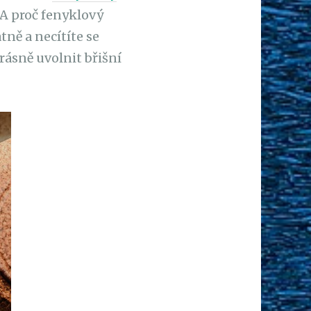
 A proč fenyklový
tně a necítíte se
rásně uvolnit břišní