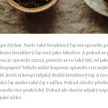
épe dýchat. Navíc také fenyklový čaj má opravdu p
zoru fenyklový čaj voní jako lékořice. A pokud se p
ena je opravdu různá, protože se to také liší, od ja
j kupujete? Někdo může kupovat opravdu ten nejle
lidé, kteří si koupí nějaký dražší fenyklový čaj. A ten
ký čaj anebo také čaj v sáčku. Pokud dáváte před
pravdu více praktické. Pokud ale chcete nějaký syp
jaké sítko.