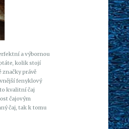
erfektní a výbornou
táte, kolik stojí
ké značky právě
vnější fenyklový
to kvalitní čaj
nost čajovým
aný čaj, tak k tomu