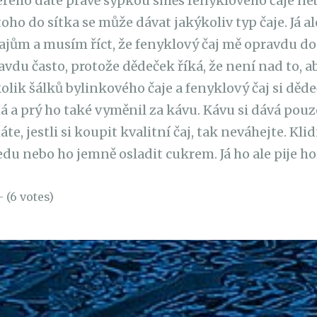
erého dáte právě sypkou směs fenyklového čaje nebo
oho do sítka se může dávat jakýkoliv typ čaje. Já 
jům a musím říct, že fenyklový čaj mě opravdu do
vdu často, protože dědeček říká, že není nad to, ab
lik šálků bylinkového čaje a fenyklový čaj si děde
á a prý ho také vyměnil za kávu. Kávu si dává pou
áte, jestli si koupit kvalitní čaj, tak neváhejte. Kl
edu nebo ho jemně osladit cukrem. Já ho ale pije ho
- (6 votes)