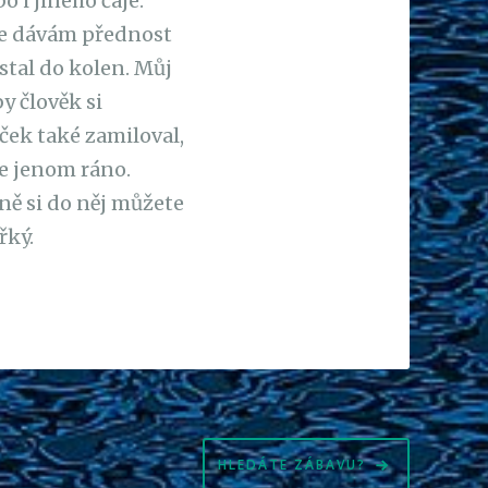
 i jiného čaje.
ale dávám přednost
stal do kolen. Můj
y člověk si
ček také zamiloval,
ze jenom ráno.
idně si do něj můžete
řký.
HLEDÁTE ZÁBAVU?