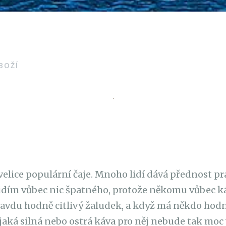
BOŽÍ
elice populární čaje. Mnoho lidí dává přednost práv
vidím vůbec nic špatného, protože někomu vůbec k
vdu hodně citlivý žaludek, a když má někdo hodně
ějaká silná nebo ostrá káva pro něj nebude tak mo