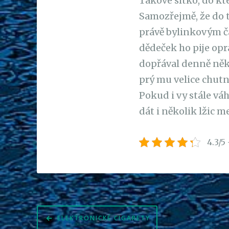
Takové sítko, do kt
Samozřejmě, že do t
právě bylinkovým ča
dědeček ho pije opra
dopřával denně něko
prý mu velice chutn
Pokud i vy stále váh
dát i několik lžic m
4.3/5 
Navigace
ELEKTRONICKÉ CIGARETY
pro