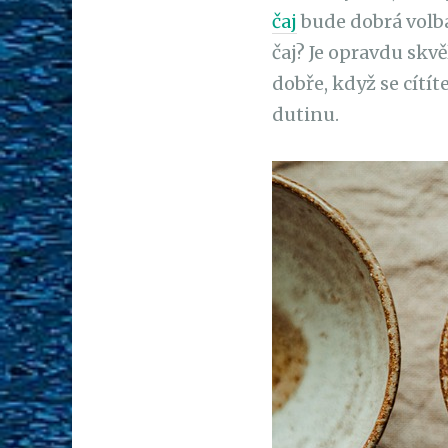
čaj
bude dobrá volba
čaj? Je opravdu skvě
dobře, když se cítí
dutinu.