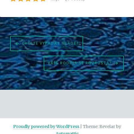
Navigace
CHCETE VYPADAT MLADĚ?
pro
příspěvek
VAŠE RODINA SE ROZRŮSTÁ?
Proudly powered by WordPress
|
Theme: Revelar by
Automattic