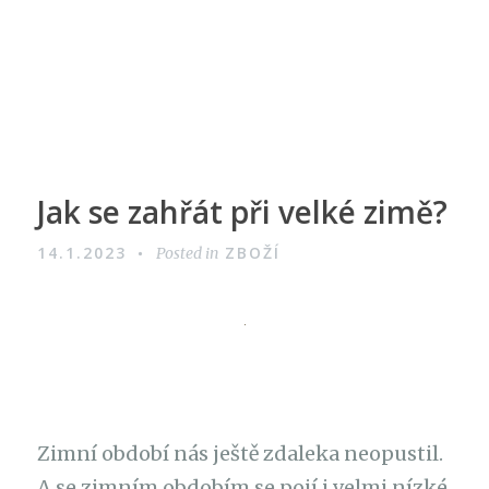
Jak se zahřát při velké zimě?
14.1.2023
ZBOŽÍ
Posted in
Zimní období nás ještě zdaleka neopustil.
A se zimním obdobím se pojí i velmi nízké