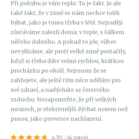
Při pohybu je vám teplo. To je fakt. Jo ale
také fakt, že v zimě se nám nechce tolik
hýbat, jako je tomu třeba v létě. Nejraději
zůstáváme zalezlí doma, v teple, s šálkem
něčeho dobrého. A pokud to jde, vůbec
nevylízáme. ale proti velké zimě postačily,
když si třeba dáte velmi rychlou, krátkou
procházku po okolí. Nejenom že se
zahřejete, ale ještě tým něco uděláte pro
své zdraví, a nadýcháte se čerstvého
vzduchu. Nezapomeňte, že při velkých
mrazech, je efektivnější dýchat nosem než
pusou, jako prevence nachlazení.
4.7/5 - (4 votes)