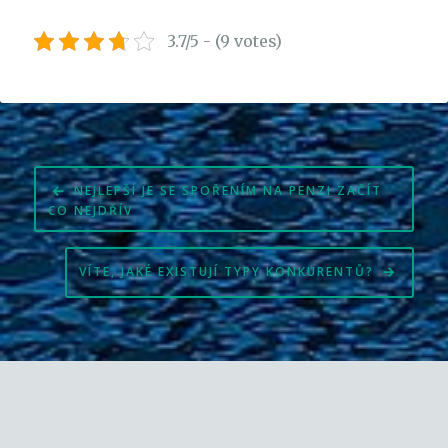
3.7/5 - (9 votes)
Navigace
NEJLEPŠÍ JE SE SPOŘENÍM NA PENZI ZAČÍT
pro
CO NEJDŘÍV
příspěvek
VÍTE, JAKÉ EXISTUJÍ TYPY KONKURENTŮ?