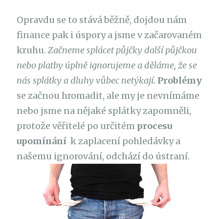
Opravdu se to stává běžně, dojdou nám
finance pak i úspory a jsme v začarovaném
kruhu.
Začneme splácet půjčky další půjčkou
nebo platby úplně ignorujeme a děláme, že se
nás splátky a dluhy vůbec netýkají
.
Problémy
se začnou hromadit, ale my je nevnímáme
nebo jsme na nějaké splátky zapomněli,
protože věřitelé po určitém
procesu
upomínání
k zaplacení pohledávky a
našemu ignorování, odchází do ústraní.