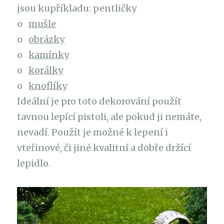
jsou kupříkladu: pentličky
o
mušle
o
obrázky
o
kamínky
o
korálky
o
knoflíky
Ideální je pro toto dekorování použít
tavnou lepící pistoli, ale pokud ji nemáte,
nevadí. Použít je možné k lepení i
vteřinové, či jiné kvalitní a dobře držící
lepidlo.