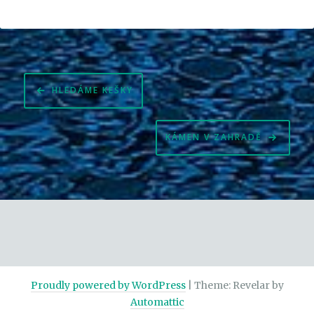
Navigace
HLEDÁME KEŠKY
pro
příspěvek
KÁMEN V ZAHRADĚ
Proudly powered by WordPress
|
Theme: Revelar by
Automattic