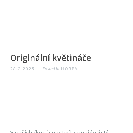
Originální květináče
28.2.2025
HOBBY
Posted in
V našich domácnostech se najde jistě