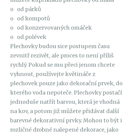
o od párků
o od kompotů
o od konzervovaných omáček
o od polévek
Plechovky budou sice postupem času
zevnitř rezivět, ale proces to není příliš
rychlý. Pokud se mu přeci jenom chcete
vyhnout, používejte květináče z
plechovek pouze jako dekorační prvek, do
kterého voda nepoteče. Plechovky postačí
jednoduše natřít barvou, která je vhodná
na kov, a potom již můžete přidávat další
barevné dekorativní prvky. Mohou to být i
rozličné drobné nalepené dekorace, jako