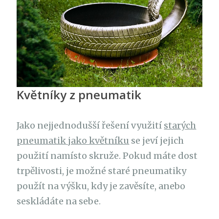
Květníky z pneumatik
Jako nejjednodušší řešení využití
starých
pneumatik jako květníku
se jeví jejich
použití namísto skruže. Pokud máte dost
trpělivosti, je možné staré pneumatiky
použít na výšku, kdy je zavěsíte, anebo
seskládáte na sebe.