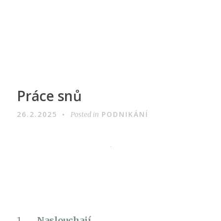
Práce snů
26.2.2025
PODNIKÁNÍ
Posted in
1.
Naslouchají