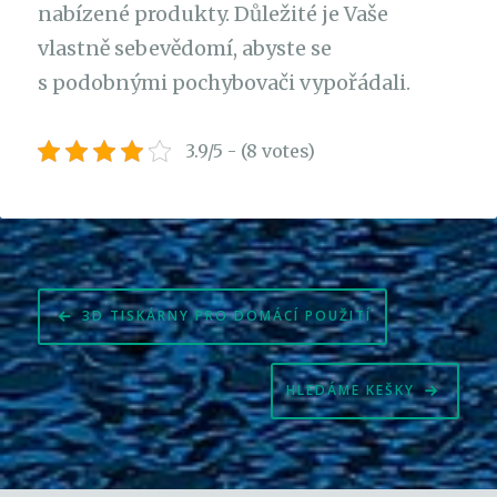
nabízené produkty. Důležité je Vaše
vlastně sebevědomí, abyste se
s podobnými pochybovači vypořádali.
3.9/5 - (8 votes)
Navigace
3D TISKÁRNY PRO DOMÁCÍ POUŽITÍ
pro
příspěvek
HLEDÁME KEŠKY