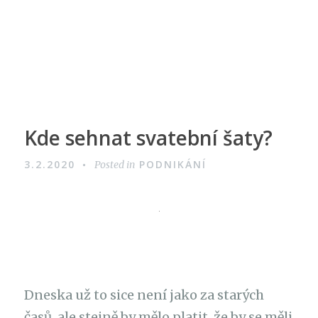
Kde sehnat svatební šaty?
3.2.2020
PODNIKÁNÍ
Posted in
Dneska už to sice není jako za starých
časů, ale stejně by mělo platit, že by se měli