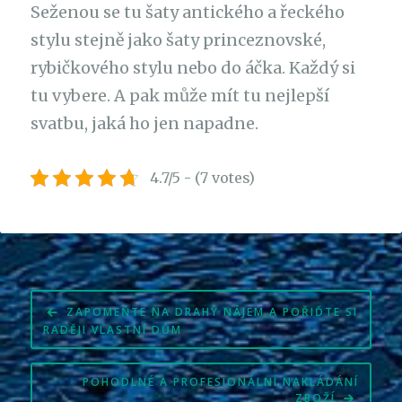
Seženou se tu šaty antického a řeckého
stylu stejně jako šaty princeznovské,
rybičkového stylu nebo do áčka. Každý si
tu vybere. A pak může mít tu nejlepší
svatbu, jaká ho jen napadne.
4.7/5 - (7 votes)
Navigace
ZAPOMEŇTE NA DRAHÝ NÁJEM A POŘIĎTE SI
pro
RADĚJI VLASTNÍ DŮM
příspěvek
POHODLNÉ A PROFESIONÁLNÍ NAKLÁDÁNÍ
ZBOŽÍ