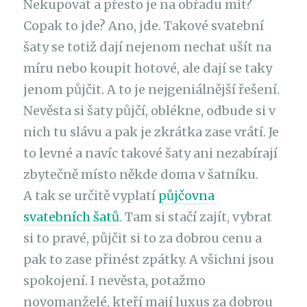
Nekupovat a přesto je na obřadu mít?
Copak to jde? Ano, jde. Takové svatební
šaty se totiž dají nejenom nechat ušít na
míru nebo koupit hotové, ale dají se taky
jenom půjčit. A to je nejgeniálnější řešení.
Nevěsta si šaty půjčí, oblékne, odbude si v
nich tu slávu a pak je zkrátka zase vrátí. Je
to levné a navíc takové šaty ani nezabírají
zbytečně místo někde doma v šatníku.
A tak se určitě vyplatí
půjčovna
svatebních šatů
. Tam si stačí zajít, vybrat
si to pravé, půjčit si to za dobrou cenu a
pak to zase přinést zpátky. A všichni jsou
spokojení. I nevěsta, potažmo
novomanželé, kteří mají luxus za dobrou