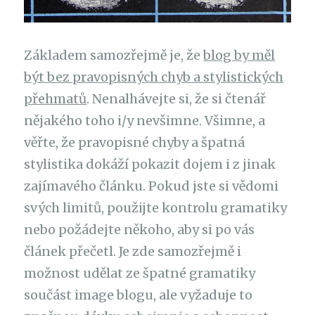
Základem samozřejmě je, že
blog by měl
být bez pravopisných chyb a stylistických
přehmatů
. Nenalhávejte si, že si čtenář
nějakého toho i/y nevšimne. Všimne, a
věřte, že pravopisné chyby a špatná
stylistika dokáží pokazit dojem i z jinak
zajímavého článku. Pokud jste si vědomi
svých limitů, použijte kontrolu gramatiky
nebo požádejte někoho, aby si po vás
článek přečetl. Je zde samozřejmě i
možnost udělat ze špatné gramatiky
součást image blogu, ale vyžaduje to