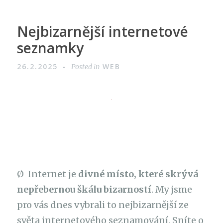
Nejbizarnější internetové
seznamky
26.2.2025
WEB
Posted in
Ø Internet je
divné místo, které skrývá
nepřebernou škálu bizarností
. My jsme
pro vás dnes vybrali to nejbizarnější ze
světa internetového seznamování. Sníte o