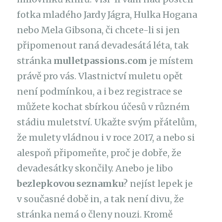
fotka mladého Jardy Jágra, Hulka Hogana
nebo Mela Gibsona, či chcete-li si jen
připomenout raná devadesátá léta, tak
stránka
mulletpassions.com
je místem
právě pro vás. Vlastnictví muletu opět
není podmínkou, a i bez registrace se
můžete kochat sbírkou účesů v různém
stádiu muletství. Ukažte svým přátelům,
že mulety vládnou i v roce 2017, a nebo si
alespoň připomeňte, proč je dobře, že
devadesátky skončily. Anebo je libo
bezlepkovou seznamku
? nejíst lepek je
v současné době in, a tak není divu, že
stránka nemá o členy nouzi. Kromě