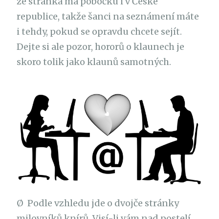
že stránka má pobočku i v České
republice, takže šanci na seznámení máte
i tehdy, pokud se opravdu chcete sejít.
Dejte si ale pozor, hororů o klaunech je
skoro tolik jako klaunů samotných.
Ø Podle vzhledu jde o dvojče stránky
milovníků knírů. Visí-li vám nad postelí