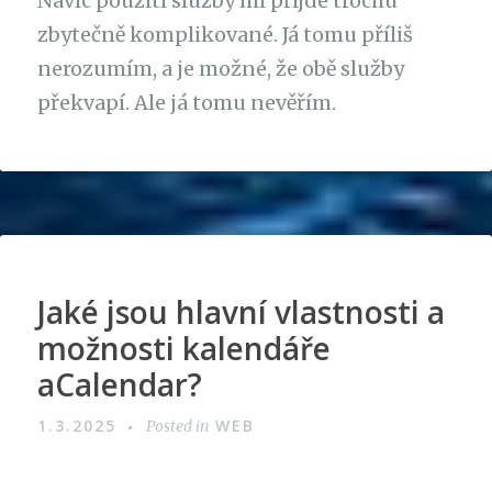
Navíc použití služby mi přijde trochu
zbytečně komplikované. Já tomu příliš
nerozumím, a je možné, že obě služby
překvapí. Ale já tomu nevěřím.
Jaké jsou hlavní vlastnosti a
možnosti kalendáře
aCalendar?
1.3.2025
WEB
Posted in