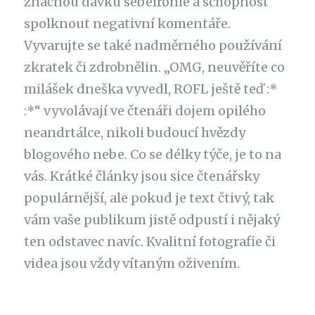
značnou dávku sebeironie a schopnost
spolknout negativní komentáře.
Vyvarujte se také nadměrného používání
zkratek či zdrobnělin. „OMG, neuvěříte co
milášek dneška vyvedl, ROFL ještě teď :*
:*“ vyvolávají ve čtenáři dojem opilého
neandrtálce, nikoli budoucí hvězdy
blogového nebe. Co se délky týče, je to na
vás. Krátké články jsou sice čtenářsky
populárnější, ale pokud je text čtivý, tak
vám vaše publikum jistě odpustí i nějaký
ten odstavec navíc. Kvalitní fotografie či
videa jsou vždy vítaným oživením.