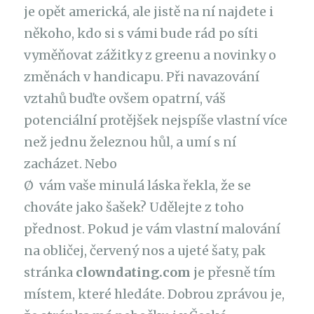
je opět americká, ale jistě na ní najdete i
někoho, kdo si s vámi bude rád po síti
vyměňovat zážitky z greenu a novinky o
změnách v handicapu. Při navazování
vztahů buďte ovšem opatrní, váš
potenciální protějšek nejspíše vlastní více
než jednu železnou hůl, a umí s ní
zacházet. Nebo
Ø vám vaše minulá láska řekla, že se
chováte jako šašek? Udělejte z toho
přednost. Pokud je vám vlastní malování
na obličej, červený nos a ujeté šaty, pak
stránka
clowndating.com
je přesně tím
místem, které hledáte. Dobrou zprávou je,